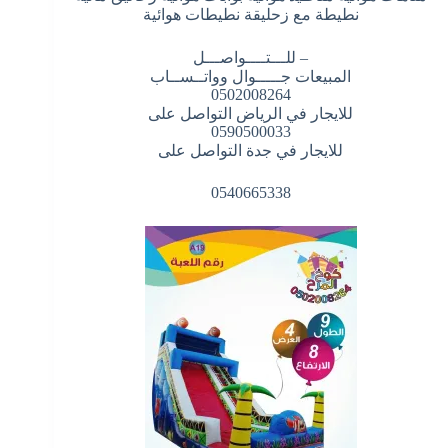
نطيطة مع زحليقة نطيطات هوائية
– للـــتــــواصـــل
المبيعات جـــــوال وواتــســاب
0502008264
للايجار في الرياض التواصل على
0590500033
للايجار في جدة التواصل على
0540665338