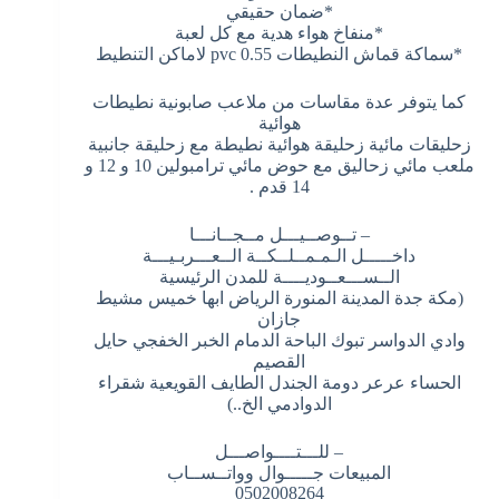
*ضمان حقيقي
*منفاخ هواء هدية مع كل لعبة
*سماكة قماش النطيطات 0.55 pvc لاماكن التنطيط
كما يتوفر عدة مقاسات من ملاعب صابونية نطيطات
هوائية
زحليقات مائية زحليقة هوائية نطيطة مع زحليقة جانبية
ملعب مائي زحاليق مع حوض مائي ترامبولين 10 و 12 و
14 قدم .
– تــوصــيـــل مــجــانـــا
داخـــــل الـمـمــلــكــة الــعـــربـيـــة
الــســـعــوديــــة للمدن الرئيسية
(مكة جدة المدينة المنورة الرياض ابها خميس مشيط
جازان
وادي الدواسر تبوك الباحة الدمام الخبر الخفجي حايل
القصيم
الحساء عرعر دومة الجندل الطايف القويعية شقراء
الدوادمي الخ..)
– للـــتــــواصـــل
المبيعات جـــــوال وواتــســاب
0502008264