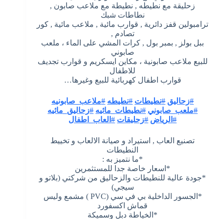
زحليقة مع نطيطه , نطيطة مع ملاعب صابون ,
نطاطات شبك
ترامبولين قفز دائرية , قوارب مائية , ملاعب مائية , كور
تصادم ,
ببل بولز , بمبر بول , كرات المشي على الماء ، ملعب
صابوني
للبيع ملاعب صابونية ، مكاين ايسكريم و قوارب تجديف
للاطفال
قوارب اطفال كهربائية للبيع وغيرها…
#
زحاليق
#
نطيطات
#
نطيطه
#
ملاعب_صابونيه
#
ملعب_صابوني
#
نطيطات
_مائيه
#
زحاليق_مائيه
#
الرياض
#
زحليقات
#
العاب_اطفال
تصنيع العاب , استيراد و صيانة الالعاب و تخييط
النطيطات
*ما نتميز به :
*اسعار خاصة جدا للمستثمرين
*جودة عالية للنطيطات والزحاليق من شركتي (بلاتو و
سيجي)
*الجسور الداخلية بي في سي (PVC ) مشمع وليس
قماش اكسفورد
*الخياطة دبل وسميكة