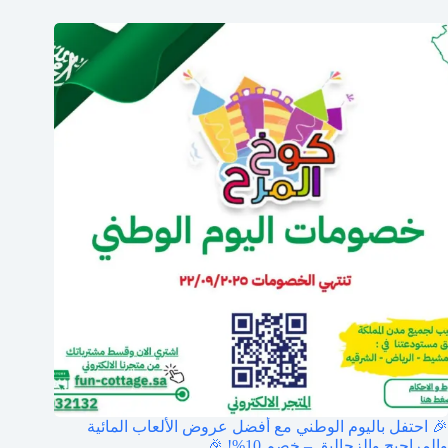
🎉 احتفل باليوم الوطني مع أفضل عروض الألعاب المائية
والمراجيح والزحاليق – خصم 10%! 🎉