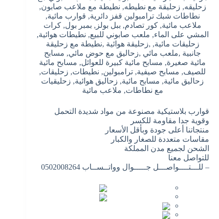
زحليقه, زحليقة مع نطيطه, نطيطة مع ملاعب صابون,
نطاطات شبك ترامبولين قفز دائرية, قوارب مائية,
ملاعب مائية, كور تصادم, ببل بولز, بمبر بول, كرات
المشي على الماء, ملعب صابوني للبيع, نطيطات هوائية,
زحليقات مائية, ,زحليقة هوائية ,نطيطة مع زحليقة
جانبية ,ملعب مائي ,زحاليق مع حوض مائي, مسابح
مائية صغيرة, مسابح مائية كبيرة للعوائل, مسابح مائية
للصيف, مسابح صيفية, ترامبولين, نطيطات, زحليقات,
زحاليق مائية, مسابح مائية, زحاليق هوائية, زحليقيات
مع نطاطات, ملاعب مائية
قوارب بلاستيكية مصنوعة من مواد شديدة التحمل
وقوية جدا مقاومة للكسر
منتجاتنا أعلى جودة وبأقل الأسعار
مقاسات متعددة للصغار والكبار
الشحن لجميع مدن المملكة
للتواصل معنا
– للـــتــــواصـــل جـــــوال وواتــســاب 0502008264