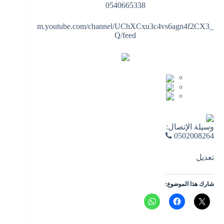
0540665338
m.youtube.com/channel/UChXCxu3c4vs6agn4f2CX3_
Q/feed
وسيلة الإتصال:
0502008264
تعديل
شارك هذا الموضوع: