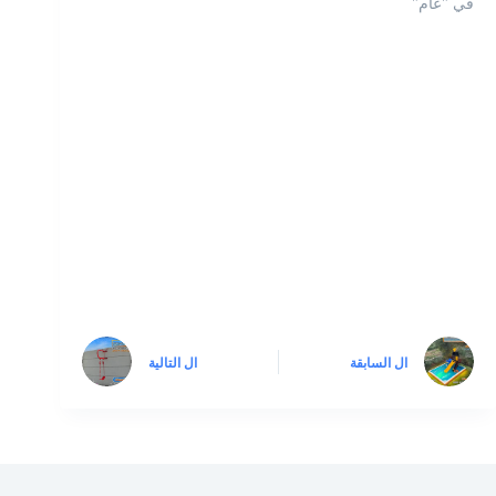
في "عام"
ال
السابقة
ال
التالية