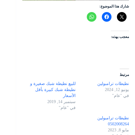
شارك هذا الموضوع:
معجب بهذه:
مرتبط
نطيطات ترامبولين
للبيع نطيطة شبك صغيرة و
يونيو 12, 2024
نطيطة شبك كبيرة بأقل
في "عام"
الأسعار
سبتمبر 14, 2019
في "عام"
نطيطات ترامبولين
0502008264
مايو 8, 2023