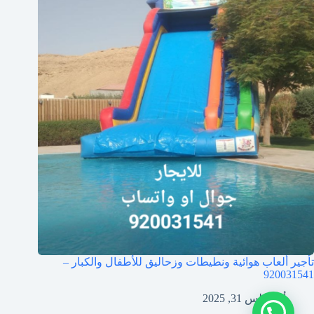
تأجير ألعاب هوائية ونطيطات وزحاليق للأطفال والكبار –
920031541
أغسطس 31, 2025