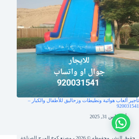
تأجير ألعاب هوائية ونطيطات وزحاليق للأطفال والكبار –
920031541
أغسطس 31, 2025
حقوق النشر محفوظه © 2026 - مصنع كوخ المرح للصناعة