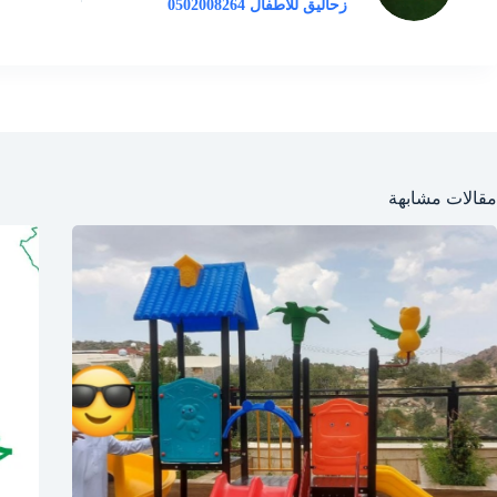
زحاليق للاطفال 0502008264
مقالات مشابهة