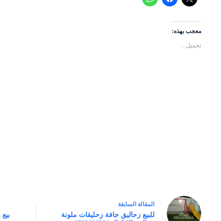
معجب بهذه:
تحميل...
ال
مقالة
السابقة
للبيع زحاليق جافة زحليقات ملونة
بيع 