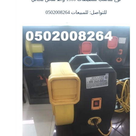
للتواصل: للمبيعات 0502008264