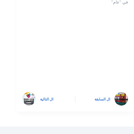
في "عام"
ال
السابقة
ال
التالية