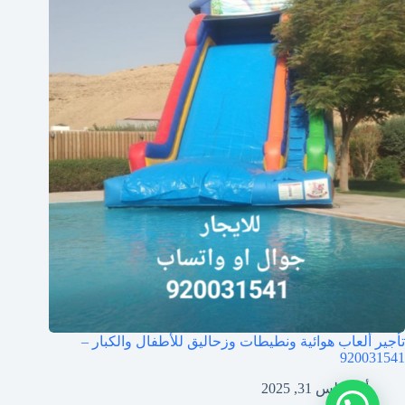
تأجير ألعاب هوائية ونطيطات وزحاليق للأطفال والكبار –
920031541
أغسطس 31, 2025