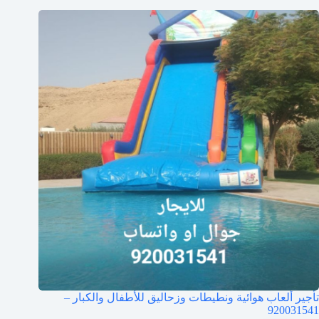
تأجير ألعاب هوائية ونطيطات وزحاليق للأطفال والكبار –
920031541