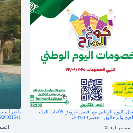
تفل باليوم الوطني مع أفضل عروض الألعاب المائية
تأجير ألعاب
920031541
يح والزحاليق – خصم 10%! 🎉
أغسطس 1
سبتمبر 1, 2025