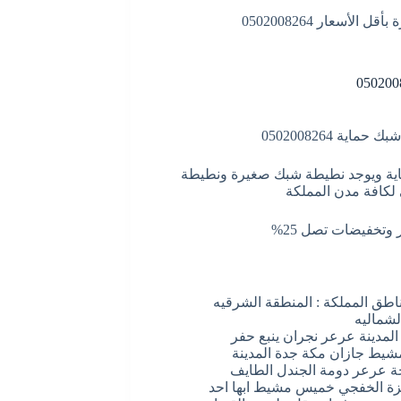
أسعار 0502008264
ة 0502008264
ماية ويوجد نطيطة شبك صغيرة ونطيطة
 لكافة مدن المملكة
وتخفيضات تصل 25%
اطق المملكة : المنطقة الشرقيه
الشماليه
المدينة عرعر نجران ينبع حفر
مشيط جازان مكة جدة المدينة
احة عرعر دومة الجندل الطايف
نيزة الخفجي خميس مشيط ابها احد