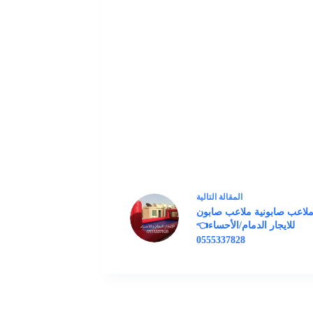
ال
مقالة
التالية
ملاعب صابونية ملاعب صابون
للايجار الدمام/الأحساء👈
0555337828