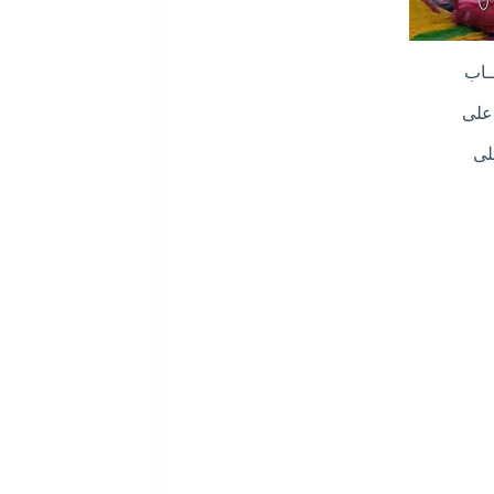
ــاب
 على
لى