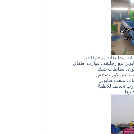
بات , نطاطات , زحليقات ,
ابوني مع زحليقه , قوارب اطفال
ون , نطاطات شبك
مائية , كور تصادم ,
ماء ، ملعب صابوني
وارب تجديف للاطفال
غيرها…