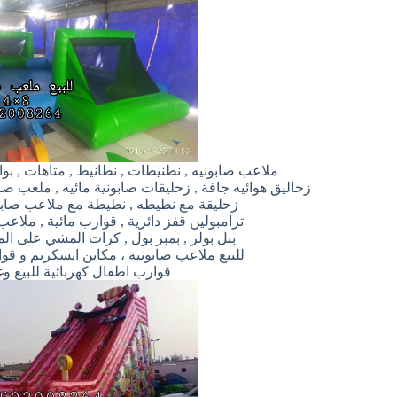
ملاعب صابونيه , نطنيطات , نطانيط , متاهات , بوا
زحاليق هوائيه جافة , زحليقات صابونية مائيه , ملعب ص
زحليقة مع نطيطه , نطيطة مع ملاعب صاب
ترامبولين قفز دائرية , قوارب مائية , ملاعب 
ببل بولز , بمبر بول , كرات المشي على ال
للبيع ملاعب صابونية ، مكاين ايسكريم و ق
قوارب اطفال كهربائية للبيع و