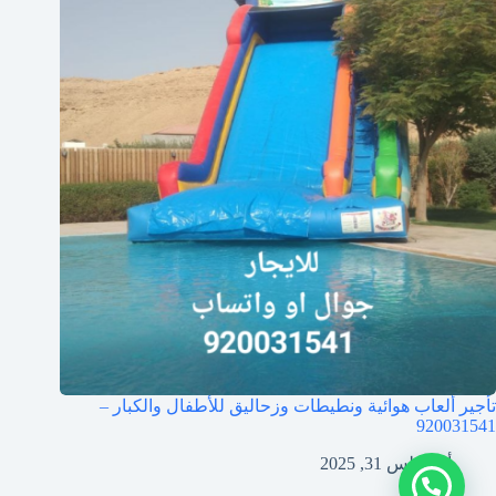
تأجير ألعاب هوائية ونطيطات وزحاليق للأطفال والكبار –
920031541
أغسطس 31, 2025