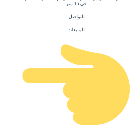
في 15 متر
للتواصل:
للمبيعات