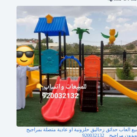
بيع العاب حدائق زحاليق حلزونية او عادية متصلة بمراجيح
وبدون مراجيح _ 920032132