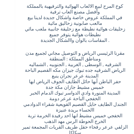
كوخ المرح لبيع الالعاب الهوائية والترفيهية بالمملكة
وأفضل مصنع العاب ترفية
في المملكة عروض خاصة واشكال جديدة لدينا بيع
مالعب صابونية زحاليق مائية
زحليقات هوائية نطيطة مع زحليقة جانبية ملعب مائي
نطيطات هوائية يتوفر جميع
. المقاسات بالوان واالشكال الجديدة
مقرنا الرئيسي الرياض و التوصيل مجاني لجميع مدن
ومناطق المملكة : المنطقة
الشرقيه , الوسطى , الغربية , الجنوبيه , الشماليه
الرياض الشرقيه جده تبوك جيزان مكه القصيم الباحة
المدينة عرعر نجران ينبع
حفر الباطن أبها حائل الطايف الجوف الرياض ابها
خميس مشيط جازان مكة جدة
المدينة المنورة وادي الدواسر تبوك الدمام الخبر
الخفجي الباحة عرعر دومة
الجندل الطايف حايل القصيم القويعية شقراء الدوادمي
االحساء بريدة عنيزة
الخفجي خميس مشيط ابها احد رفيدة الخرمة تربة
الخرج الحوطة الرس مهد الذهب
الزلفي عرعر رفحاء حقل طريف القريات المجمعة تمير
سكاكا