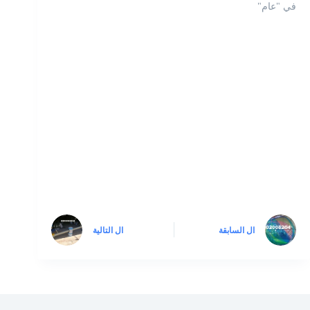
في "عام"
ال
السابقة
ال
التالية