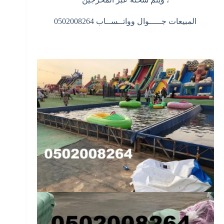
المبيعات جـــــوال وواتــســاب 0502008264