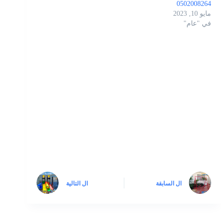
0502008264
مايو 10, 2023
في "عام"
ال
السابقة
ال
التالية