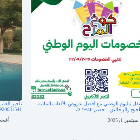
تفل باليوم الوطني مع أفضل عروض الألعاب المائية
تأجير ألعاب
920031541
يح والزحاليق – خصم 10%! 🎉
أغسطس 1
سبتمبر 1, 2025