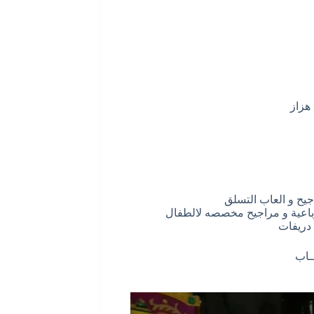
هزاز
جيح و العاب التسلق
 رباعية و مراجيح مخصصه لالطفال
 دريفات
ــاب