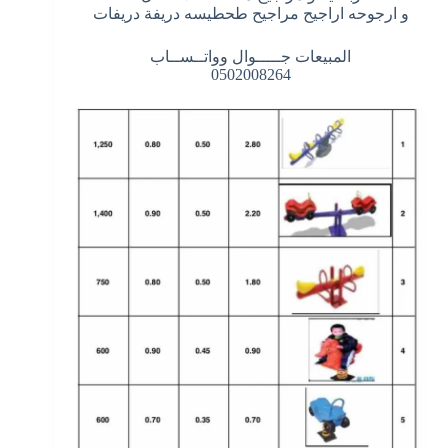
و ارجوحه اراجيح مراجيح طحطيسه دريفة دريفات
المبيعات جـــــوال وواتــســاب
0502008264