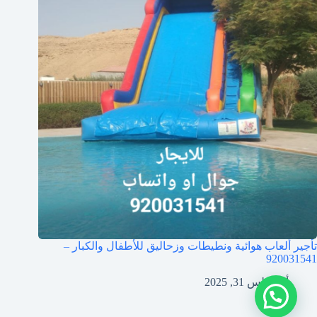
تأجير ألعاب هوائية ونطيطات وزحاليق للأطفال والكبار –
920031541
أغسطس 31, 2025