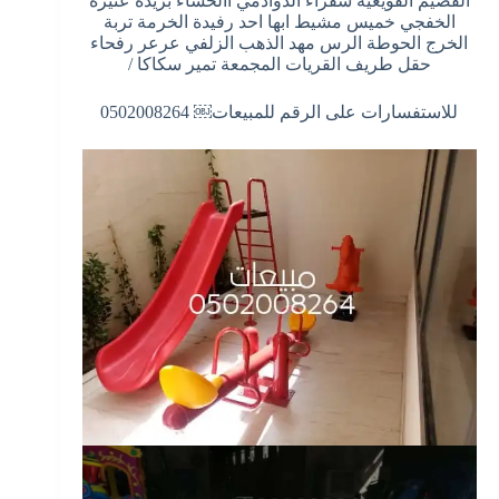
القصيم القويعية شقراء الدوادمي االحساء بريدة عنيزة
الخفجي خميس مشيط ابها احد رفيدة الخرمة تربة
الخرج الحوطة الرس مهد الذهب الزلفي عرعر رفحاء
حقل طريف القريات المجمعة تمير سكاكا /
للاستفسارات على الرقم للمبيعات￼ 0502008264