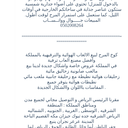
بالدخول للمنزل! تحتوي على أضواء جدارية شمسية
ستكون عناصر جذابة في ساحاتكم الخارجية في أوقات
الليل، كما ستعمل على استمرار المرح لوقت أطول.
المبيعات جـــــوال وواتــســاب
0502008264
“”””””””””””””””””””””””””””””””””””””””””””””””””
”””””””””””””””
كوخ المرح لبيع الالعاب الهوائية والترفيهية بالمملكة
وأفضل مصنع العاب ترفية
في المملكة عروض خاصة واشكال جديدة لدينا بيع
مالعب صابونية زحاليق مائية
زحليقات هوائية نطيطة مع زحليقة جانبية ملعب مائي
نطيطات هوائية يتوفر جميع
. المقاسات بااللوان واالشكال الجديدة
مقرنا الرئيسي الرياض و التوصيل مجاني لجميع مدن
ومناطق المملكة : المنطقة
الشرقيه , الوسطى , الغربية , الجنوبيه , الشماليه
الرياض الشرقيه جده تبوك جيزان مكه القصيم الباحة
المدينة عرعر نجران ينبع
حفر الباطن أبها حائل الطايف الجوف الرياض ابها