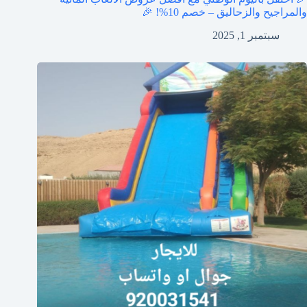
والمراجيح والزحاليق – خصم 10%! 🎉
سبتمبر 1, 2025