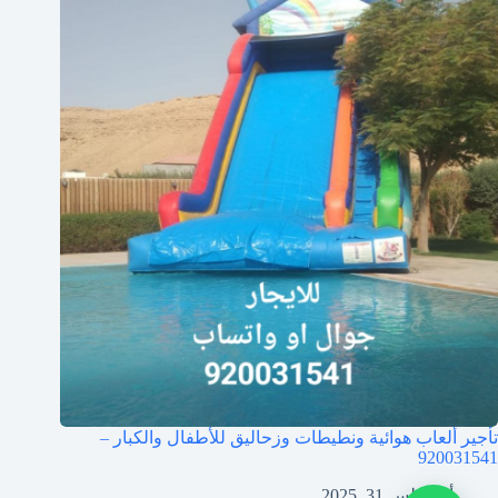
تأجير ألعاب هوائية ونطيطات وزحاليق للأطفال والكبار –
920031541
أغسطس 31, 2025