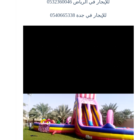
للإيجار في الرياض 0532360046
للإيجار في جدة 0540665338