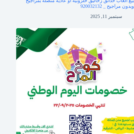
بيع العاب حدائق زحاليق حلزونية او عادية متصلة بمراجيح
وبدون مراجيح _ 920032132
سبتمبر 11, 2025