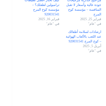
مراجيح جدارية مرجيحات
كيف تختار أفضل نطيطات
جودة عالية وأسعار لا تقبل
ترامبولين لطفلك؟ –
المنافسة – مؤسسة كوخ
مؤسسة كوخ المرح
المرح
920031541
فبراير 25, 2025
فبراير 16, 2025
في "عام"
في "عام"
ارشادات لسلامة أطفالك
عند اللعب بالألعاب الهوائية
– كوخ المرح 920031541
أبريل 5, 2025
في "عام"