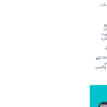
باب
ح
توث
ارة
ل
ن
اليدين