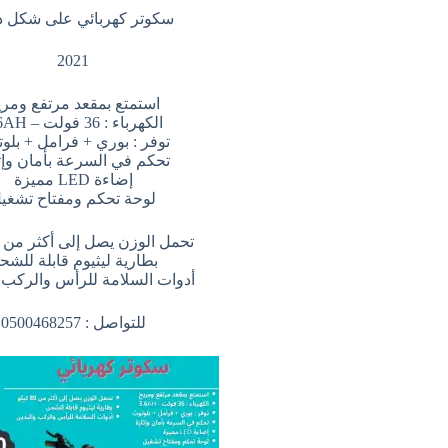
سكوتر كهربائي على شكل د
2021
استمتع بمقعد مرتفع ومري
الكهرباء : 36 فولت – 3.6AH
توفر : بوري + فرامل + بلو
تحكم في السرعة بأمان وإث
إضاءة LED مميزة
لوحة تحكم ومفتاح تشغي
تحمل الوزن يصل إلى أكثر من 80 كيلو
بطارية ليثيوم قابلة للشح
أدوات السلامة للرأس والركب و
للتواصل : 0500468257