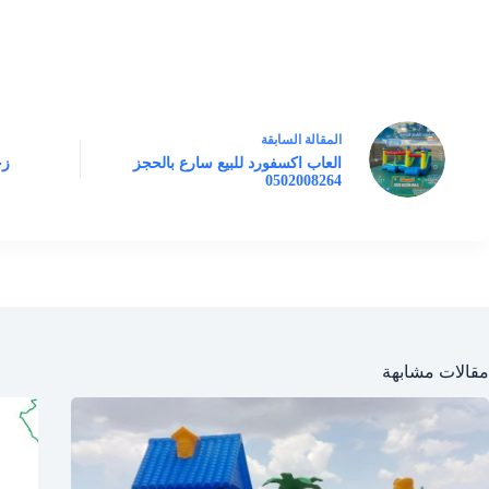
ال
مقالة
السابقة
العاب اكسفورد للبيع سارع بالحجز
زح
0502008264
مقالات مشابهة