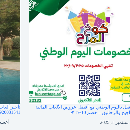
تفل باليوم الوطني مع أفضل عروض الألعاب المائية
تأجير ألعاب
920031541
يح والزحاليق – خصم 10%! 🎉
أغسطس 1
سبتمبر 1, 2025