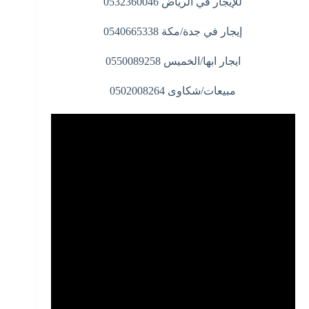
للإيجار في الرياض 0532360046
إيجار في جدة/مكة 0540665338
ايجار ابها/الخميس 0550089258
مبيعات/شكاوى 0502008264