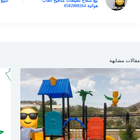
بيع منفاخ نطيطات منافيخ العاب
للبيع
هوائية 0502008264
مقالات مشابهة