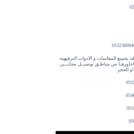
افه بجميع المقاسات و الادوات الترفيهية
اجاورهـا من مناطـق توصيــل مجانـــي
و الحجز