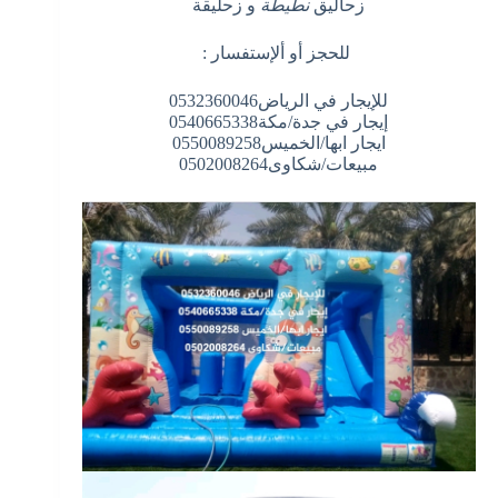
زحاليق
نطيطة
و زحليقة
للحجز أو ألإستفسار :
للإيجار في الرياض0532360046
إيجار في جدة/مكة0540665338
ايجار ابها/الخميس0550089258
مبيعات/شكاوى0502008264