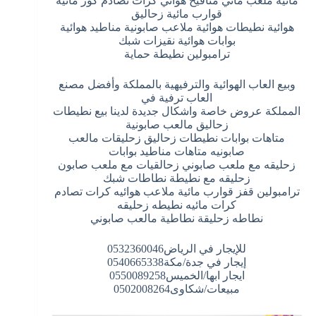
مائية ملعب مائي منافيخ هوائي كرات تصادم كور مائية
قوارب مائية زحاليق
هوائية نطيطات هوائية ملاعب صابونية مناطيد هوائية
بوابات هوائية نقيزات شبك
ترامبولين نطيطة حماية
وبيع العاب الهوائية والترفيهية بالمملكة وأفضل مصنع
العاب ترفية في
المملكة عروض خاصة واشكال جديدة لدينا بيع نطيطات
زحاليق مالعب صابونية
متاهات بوابات نطيطات زحاليق زحليقات مالعب
صابونيه متاهات مناطيد بوابات
زحليقه مع ملعب صابوني زحالقيات مع ملعب صابون
زحليقه مع نطيطة نطاطات شبك
ترامبولين قفز قوارب مائية ملاعب هوائيه كرات تصادم
كرات مائيه نطيطه زحليقه
نطاطه زحليقة نطاطية مالعب صابوني
للإيجار في الرياض0532360046
إيجار في جدة/مكة0540665338
ايجار ابها/الخميس0550089258
مبيعات/شكاوى0502008264