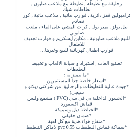
زحليقة مع نطيطه , نطيطة مع ملاعب صابون ,
نطاطات شبك
ترامبولين قفز دائرية , قوارب مائية , ملاعب مائية , كور
تصادم ,
ببل بولز , بمبر بول , كرات المشي على الماء ، ملعب
صابوني
للبيع ملاعب صابونية ، مكاين ايسكريم و قوارب تجديف
للاطفال
قوارب اطفال كهربائية للبيع وغيرها…
تصنيع العاب , استيراد و صيانة الالعاب و تخييط
النطيطات
*ما نتميز به :
*اسعار خاصة جدا للمستثمرين
*جودة عالية للنطيطات والزحاليق من شركتي (بلاتو و
سيجي)
*الجسور الداخلية بي في سي (PVC ) مشمع وليس
قماش اكسفورد
*الخياطة دبل وسميكة
*ضمان حقيقي
*منفاخ هواء هدية مع كل لعبة
*سماكة قماش النطيطات 0.55 pvc لاماكن التنطيط