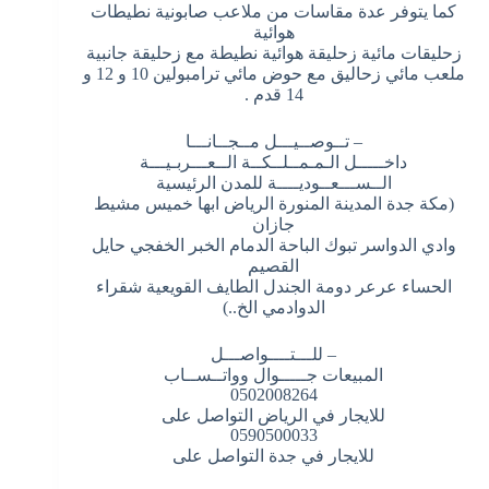
كما يتوفر عدة مقاسات من ملاعب صابونية نطيطات
هوائية
زحليقات مائية زحليقة هوائية نطيطة مع زحليقة جانبية
ملعب مائي زحاليق مع حوض مائي ترامبولين 10 و 12 و
14 قدم .
– تــوصــيـــل مــجــانـــا
داخـــــل الـمـمــلــكــة الــعـــربـيـــة
الــســـعــوديــــة للمدن الرئيسية
(مكة جدة المدينة المنورة الرياض ابها خميس مشيط
جازان
وادي الدواسر تبوك الباحة الدمام الخبر الخفجي حايل
القصيم
الحساء عرعر دومة الجندل الطايف القويعية شقراء
الدوادمي الخ..)
– للـــتــــواصـــل
المبيعات جـــــوال وواتــســاب
0502008264
للايجار في الرياض التواصل على
0590500033
للايجار في جدة التواصل على