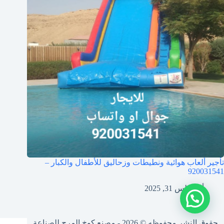
تأجير ألعاب هوائية ونطيطات وزحاليق للأطفال والكبار –
920031541
أغسطس 31, 2025
حقوق النشر محفوظه © 2026 - مصنع كوخ المرح للصناعة