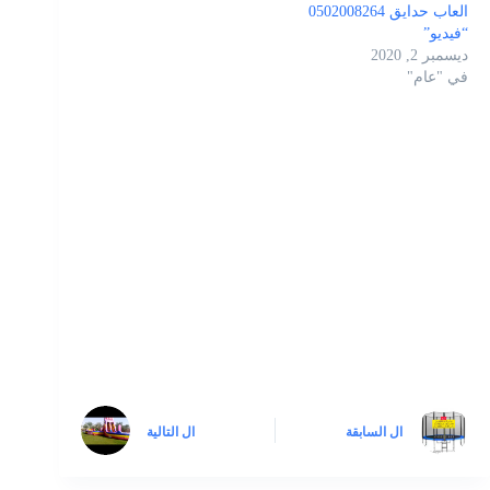
العاب حدايق 0502008264
“فيديو”
ديسمبر 2, 2020
في "عام"
ال
السابقة
ال
التالية