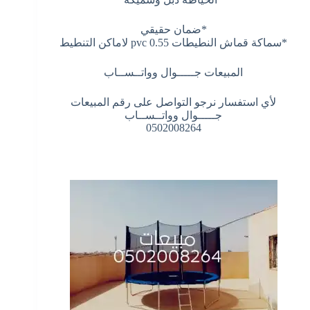
*ضمان حقيقي
*سماكة قماش النطيطات 0.55 pvc لاماكن التنطيط
المبيعات جـــــوال وواتــســاب
لأي استفسار نرجو التواصل على رقم المبيعات
جـــــوال وواتــســاب
0502008264