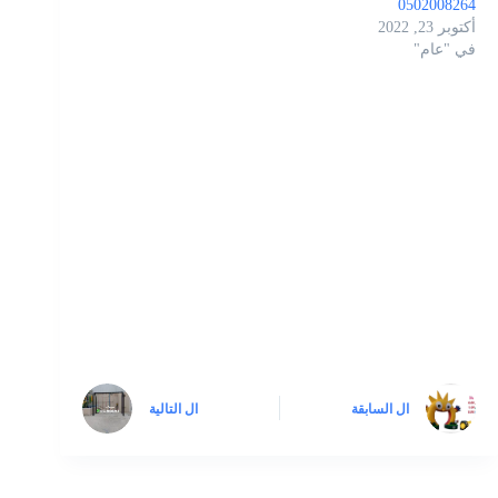
0502008264
أكتوبر 23, 2022
في "عام"
ال
السابقة
ال
التالية