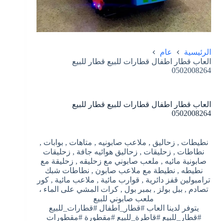
الرئيسية
عام
العاب قطار اطفال قطارات للبيع قطار للبيع
0502008264
العاب قطار اطفال قطارات للبيع قطار للبيع
0502008264
نطيطات , زحاليق , ملاعب صابونيه , متاهات , بوابات ,
نطاطات , زحليقات , زحاليق هوائيه جافة , زحليقات
صابونية مائيه , ملعب صابوني مع زحليقه , زحليقة مع
نطيطه , نطيطة مع ملاعب صابون , نطاطات شبك
ترامبولين قفز دائرية , قوارب مائية , ملاعب مائية , كور
تصادم , ببل بولز , بمبر بول , كرات المشي على الماء ،
ملعب صابوني للبيع
يتوفر لدينا العاب #قطار_اطفال #قطارات_للبيع
#قطار_للبيع #قاطرة_للبيع #مقطورة #مقطورات