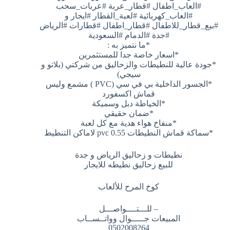
#العاب_اطفال #قطار_عربة #عربات_سحب
#العاب_كهربائية #لعبة_القطار #ايجار و
#بيع_قطار_للاطفال #قطار_اطفال #قطارات #الرياض
#جدة #الدمام #السعودية
*ما نتميز به :
*اسعار خاصة جدا للمستثمرين
*جودة عالية للنطيطات والزحاليق من شركتي (بلاتو و
سيجي)
*الجسور الداخلية بي في سي (PVC ) مشمع وليس
قماش اكسفورد
*الخياطة دبل وسميكة
*ضمان حقيقي
*منفاخ هواء هدية مع كل لعبة
*سماكة قماش النطيطات 0.55 pvc لاماكن التنطيط
نطيطات و زحاليق الرياض و جدة
للبيع زحاليق نطيطه للايجار
كوخ المرح للألعاب
– للـــتــــواصـــل
المبيعات جـــــوال وواتــســاب
0502008264