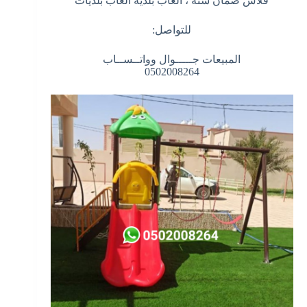
قلاس ضمان سنة ، العاب بلديه العاب بلديات
للتواصل:
المبيعات جـــــوال وواتــســاب
0502008264