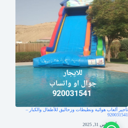
تأجير ألعاب هوائية ونطيطات وزحاليق للأطفال والكبار –
920031541
أغسطس 31, 2025