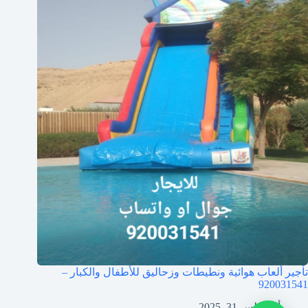
تأجير ألعاب هوائية ونطيطات وزحاليق للأطفال والكبار –
920031541
أغسطس 31, 2025