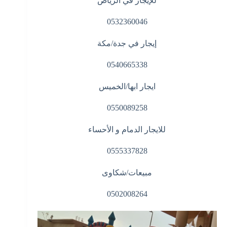
للإيجار في الرياض
0532360046
إيجار في جدة/مكة
0540665338
ايجار ابها/الخميس
0550089258
للايجار الدمام و الأحساء
0555337828
مبيعات/شكاوى
0502008264