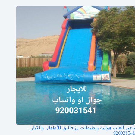
تأجير ألعاب هوائية ونطيطات وزحاليق للأطفال والكبار –
920031541