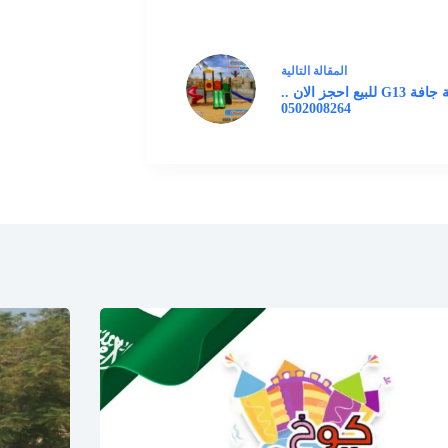
ال
مقالة
التالية
زحليقة جافة G13 للبيع احجز الان ..
0502008264