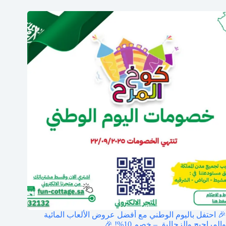
🎉 احتفل باليوم الوطني مع أفضل عروض الألعاب المائية
والمراجيح والزحاليق – خصم 10%! 🎉